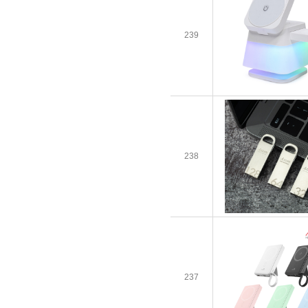
239
238
237